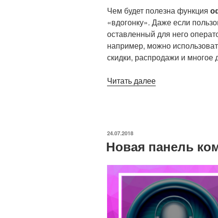
Чем будет полезна функция
о
«вдогонку». Даже если пользо
оставленный для него операто
например, можно использоват
скидки, распродажи и многое 
Читать далее
«Функция
оффлайн-
общения»
ОПУБЛИКОВАНО
24.07.2018
Новая панель ко