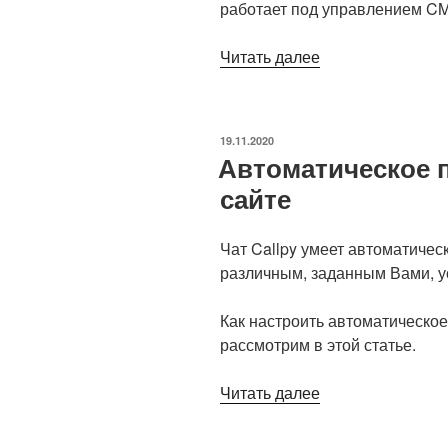
работает под управлением C
Читать далее
«Установка
кода
в
WordPress»
ОПУБЛИКОВАНО
19.11.2020
Автоматическое 
сайте
Чат Callpy умеет автоматичес
различным, заданным Вами, у
Как настроить автоматическое
рассмотрим в этой статье.
Читать далее
«Автоматическо
приветствие
пользователя