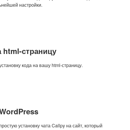
льнейшей настройки.
а html-страницу
установку кода на вашу html-страницу.
 WordPress
ростую установку чата Callpy на сайт, который