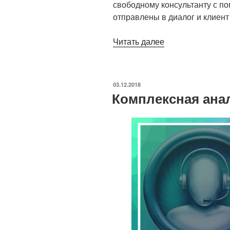
свободному консультанту с по
отправлены в диалог и клиент 
Читать далее
«Интеграция
Callpy
с
Вашей
ОПУБЛИКОВАНО
03.12.2018
группой
Комплексная ана
ВК»