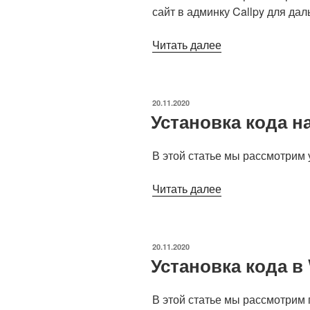
сайт в админку Callpy для да
Читать далее
«Как
добавить
сайт
в
ОПУБЛИКОВАНО
20.11.2020
систему
Установка кода н
Callpy»
В этой статье мы рассмотрим 
Читать далее
«Установка
кода
на
html-
ОПУБЛИКОВАНО
20.11.2020
страницу»
Установка кода в
В этой статье мы рассмотрим п