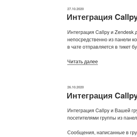
на
ОПУБЛИКОВАНО
27.10.2020
сайте»
Интеграция Callpy
Интеграция Callpy и Zendesk 
непосредственно из панели ко
в чате отправляется в тикет б
Читать далее
«Интеграция
Callpy
с
Zendesk»
ОПУБЛИКОВАНО
26.10.2020
Интеграция Callp
Интеграция Callpy и Вашей гр
посетителями группы из пане
Сообщения, написанные в гру