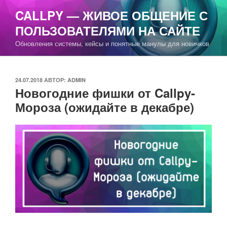
Перейти
CALLPY — ЖИВОЕ ОБЩЕНИЕ С
к
ПОЛЬЗОВАТЕЛЯМИ НА САЙТЕ
содержимому
Обновления системы, кейсы и понятные манулы для новичков
ОПУБЛИКОВАНО
24.07.2018
АВТОР:
ADMIN
Новогодние фишки от Callpy-
Мороза (ожидайте в декабре)