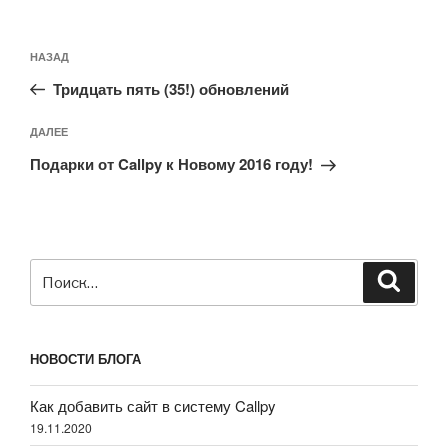
Навигация
Предыдущая
НАЗАД
по
запись:
записям
Тридцать пять (35!) обновлений
Следующая
ДАЛЕЕ
запись
Подарки от Callpy к Новому 2016 году!
Искать:
Поиск
НОВОСТИ БЛОГА
Как добавить сайт в систему Callpy
19.11.2020