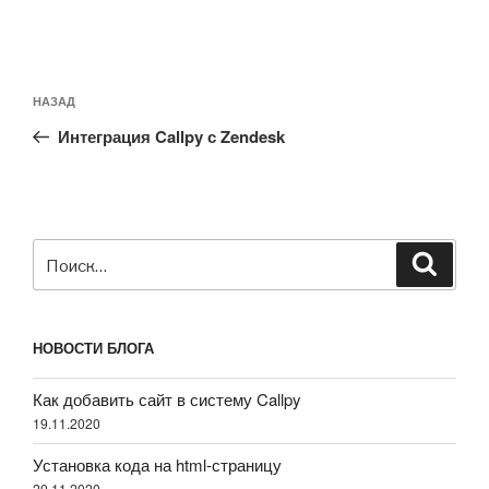
Навигация
Предыдущая
НАЗАД
по
запись:
записям
Интеграция Callpy с Zendesk
Искать:
Поиск
НОВОСТИ БЛОГА
Как добавить сайт в систему Callpy
19.11.2020
Установка кода на html-страницу
20.11.2020